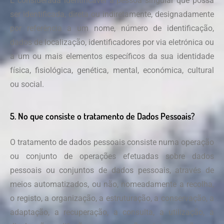
É considerada identificável a pessoa singular que possa
ser identificada, direta ou indiretamente, designadamente
por referência a um nome, número de identificação,
dados de localização, identificadores por via eletrónica ou
a um ou mais elementos específicos da sua identidade
física, fisiológica, genética, mental, económica, cultural
ou social.
5. No que consiste o tratamento de Dados Pessoais?
O tratamento de dados pessoais consiste numa operação
ou conjunto de operações efetuadas sobre dados
pessoais ou conjuntos de dados pessoais, através de
meios automatizados, ou não, nomeadamente a recolha,
o registo, a organização, a estruturação, a conservação, a
adaptação, a recuperação, a consulta, a utilização, a