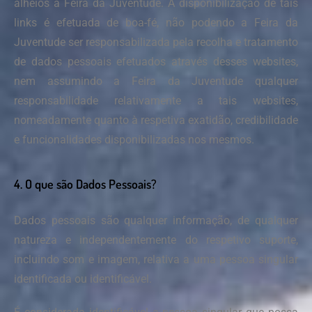
alheios à Feira da Juventude. A disponibilização de tais
links é efetuada de boa-fé, não podendo a Feira da
Juventude ser responsabilizada pela recolha e tratamento
de dados pessoais efetuados através desses websites,
nem assumindo a Feira da Juventude qualquer
responsabilidade relativamente a tais websites,
nomeadamente quanto à respetiva exatidão, credibilidade
e funcionalidades disponibilizadas nos mesmos.
4. O que são Dados Pessoais?
Dados pessoais são qualquer informação, de qualquer
natureza e independentemente do respetivo suporte,
incluindo som e imagem, relativa a uma pessoa singular
identificada ou identificável.