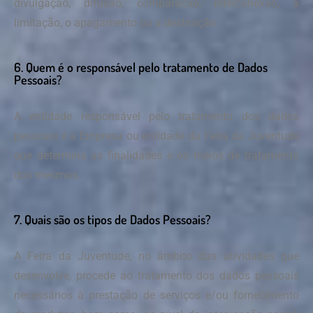
divulgação, difusão, comparação, interconexão, a
limitação, o apagamento ou a destruição.
6. Quem é o responsável pelo tratamento de Dados
Pessoais?
A entidade responsável pelo tratamento dos dados
pessoais é a Empresa ou entidade da Feira da Juventude
que determina as finalidades e os meios de tratamento
dos mesmos.
7. Quais são os tipos de Dados Pessoais?
A Feira da Juventude, no âmbito das atividades que
desenvolve, procede ao tratamento dos dados pessoais
necessários à prestação de serviços e/ou fornecimento