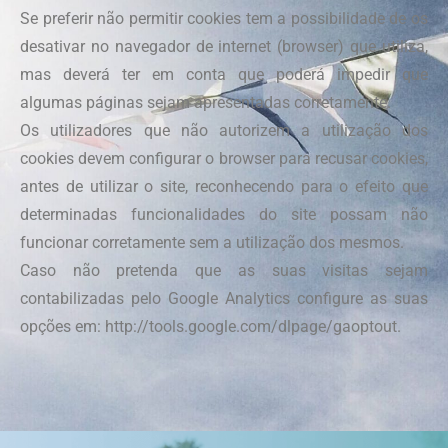
Se preferir não permitir cookies tem a possibilidade de os
desativar no navegador de internet (browser) que utiliza,
mas deverá ter em conta que poderá impedir que
algumas páginas sejam apresentadas corretamente.
Os utilizadores que não autorizem a utilização dos
cookies devem configurar o browser para recusar cookies,
antes de utilizar o site, reconhecendo para o efeito que
determinadas funcionalidades do site possam não
funcionar corretamente sem a utilização dos mesmos.
Caso não pretenda que as suas visitas sejam
contabilizadas pelo Google Analytics configure as suas
opções em: http://tools.google.com/dlpage/gaoptout.