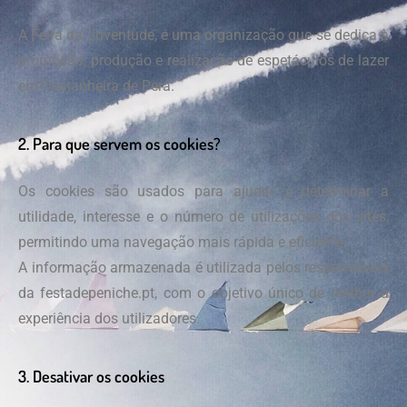
A Feira da Juventude, é uma organização que se dedica à
promoção, produção e realização de espetáculos de lazer
em Castanheira de Pera.
2. Para que servem os cookies?
Os cookies são usados para ajudar a determinar a
utilidade, interesse e o número de utilizações dos sites,
permitindo uma navegação mais rápida e eficiente.
A informação armazenada é utilizada pelos responsáveis
da festadepeniche.pt, com o objetivo único de melhor a
experiência dos utilizadores.
3. Desativar os cookies